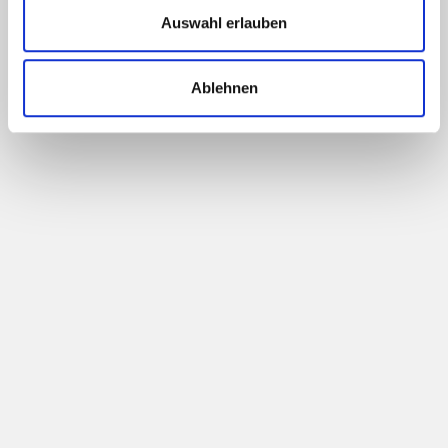
Auswahl erlauben
JETZT ANFRAGEN
Ablehnen
Besondere Orte
Konzerte erleben - wie nie zuvor
JETZT ANFRAGEN
“ Genial ! Mein Support ist euch sicher!
Hammer Idee,klasse Songs und
Gänsehautmomente heute in Mainz ! Danke”