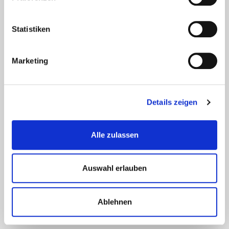
löschen oder eine automatische Löschung durch Ihren
Webbrowser erfolgt.
Statistiken
Teilweise können auch Cookies von Drittunternehmen auf
Ihrem Endgerät gespeichert werden, wenn Sie unsere Seite
betreten (Third-Party-Cookies). Diese ermöglichen uns oder
Marketing
Ihnen die Nutzung bestimmter Dienstleistungen des
Drittunternehmens (z. B. Cookies zur Abwicklung von
Zahlungsdienstleistungen).
Cookies haben verschiedene Funktionen. Zahlreiche
Details zeigen
Cookies sind technisch notwendig, da bestimmte
Websitefunktionen ohne diese nicht funktionieren würden
(z. B. die Warenkorbfunktion oder die Anzeige von Videos).
Alle zulassen
Andere Cookies dienen dazu, das Nutzerverhalten
auszuwerten oder Werbung anzuzeigen.
Auswahl erlauben
Cookies, die zur Durchführung des elektronischen
Kommunikationsvorgangs, zur Bereitstellung bestimmter,
von Ihnen erwünschter Funktionen (z. B. für die
Warenkorbfunktion) oder zur Optimierung der Website (z. B.
Ablehnen
Cookies zur Messung des Webpublikums) erforderlich sind
(notwendige Cookies), werden auf Grundlage von Art. 6 Abs.