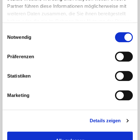
Partner führen diese Informationen möglicherweise mit
weiteren Daten zusammen, die Sie ihnen bereitgestellt
haben oder die sie im Rahmen Ihrer Nutzung der Dienste
gesammelt haben.
Einwilligungsauswahl
Notwendig
ABSENDEN
Präferenzen
Statistiken
Marketing
ÜBERALL ZUHAUSE -
IMMER UNTERWEGS
Details zeigen
Email. info@stillekonzerte.de