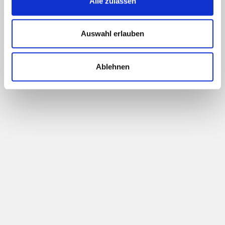
Alle zulassen
Insta.
#stillekonzerte
Auswahl erlauben
Ablehnen
EINTRAGEN
MENU
HOME
ABOUT
SHOP
KONTAKT
IMPRESSUM
DATENSCHUTZERKLÄRUNG